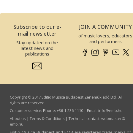
Subscribe to our e-
JOIN A COMMUNITY
mail newsletter
of music lovers, educators
and performers
Stay updated on the
latest news and
publications
Copyright © 2017 Editio Musica Budapest Zeneműkiadó Ltd. All
rights are reserved.
Customer service
:
Phone: +36-1-236-1110 | Email:
info­@­emb.hu
About us
|
Terms & Conditions
| Technical contact:
webmaster­@­
emb.hu
Editio Musica Budapest and EMB are registered trade marks of