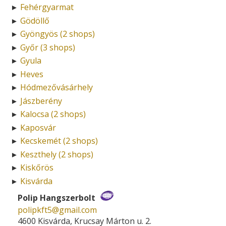
Fehérgyarmat
►
Gödöllő
►
Gyöngyös (2 shops)
►
Győr (3 shops)
►
Gyula
►
Heves
►
Hódmezővásárhely
►
Jászberény
►
Kalocsa (2 shops)
►
Kaposvár
►
Kecskemét (2 shops)
►
Keszthely (2 shops)
►
Kiskőrös
►
Kisvárda
►
Polip Hangszerbolt
polipkft5­@­gmail.com
4600 Kisvárda, Krucsay Márton u. 2.