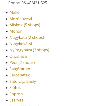
Phone:
06-45/421-525
Makó
►
Mezőkövesd
►
Miskolc (5 shops)
►
Monor
►
Nagykáta (2 shops)
►
Nagykovácsi
►
Nyíregyháza (3 shops)
►
Orosháza
►
Pécs (2 shops)
►
Salgótarján
►
Sárospatak
►
Sátoraljaújhely
►
Siófok
►
Sopron
►
Szarvas
►