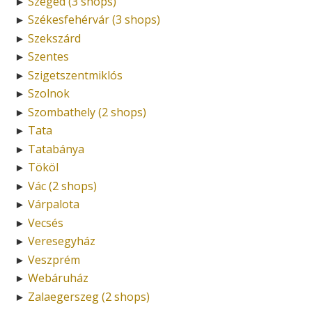
Szeged (3 shops)
►
Székesfehérvár (3 shops)
►
Szekszárd
►
Szentes
►
Szigetszentmiklós
►
Szolnok
►
Szombathely (2 shops)
►
Tata
►
Tatabánya
►
Tököl
►
Vác (2 shops)
►
Várpalota
►
Vecsés
►
Veresegyház
►
Veszprém
►
Webáruház
►
Zalaegerszeg (2 shops)
►