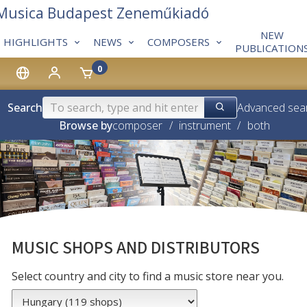
 Musica Budapest Zeneműkiadó
NEW
HIGHLIGHTS
NEWS
COMPOSERS
PUBLICATION
0
Search
Advanced sea
Browse by
composer
/
instrument
/
both
MUSIC SHOPS AND DISTRIBUTORS
Select country and city to find a music store near you.