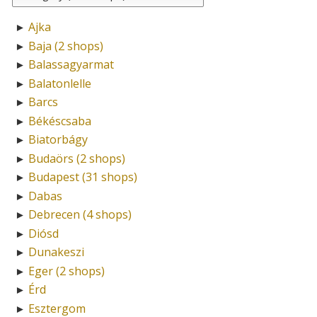
Ajka
►
Baja (2 shops)
►
Balassagyarmat
►
Balatonlelle
►
Barcs
►
Békéscsaba
►
Biatorbágy
►
Budaörs (2 shops)
►
Budapest (31 shops)
►
Dabas
►
Debrecen (4 shops)
►
Diósd
►
Dunakeszi
►
Eger (2 shops)
►
Érd
►
Esztergom
►