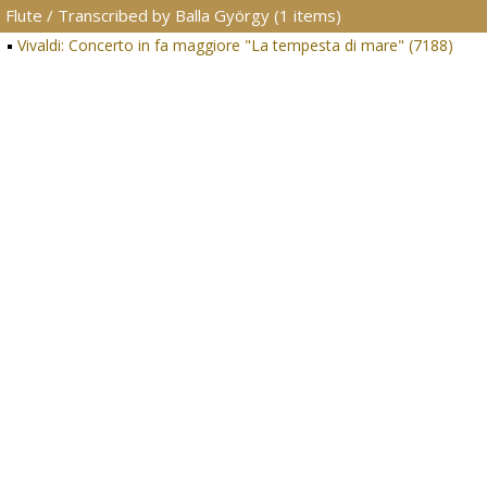
Flute / Transcribed by Balla György (1 items)
Vivaldi: Concerto in fa maggiore "La tempesta di mare" (7188)