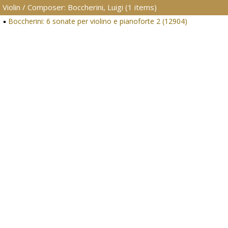
Violin / Composer: Boccherini, Luigi (1 items)
Boccherini: 6 sonate per violino e pianoforte 2 (12904)