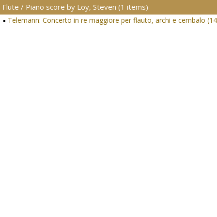
Flute / Piano score by Loy, Steven (1 items)
Telemann: Concerto in re maggiore per flauto, archi e cembalo (1