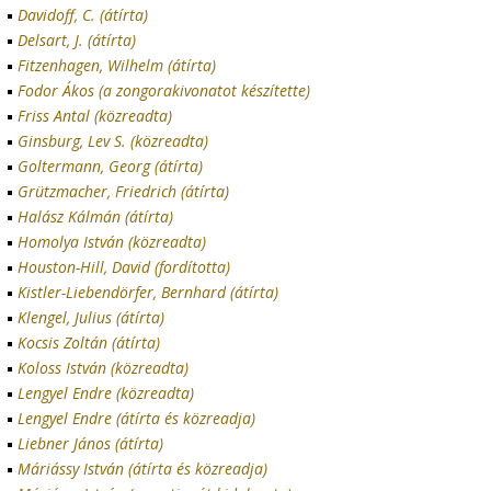
Davidoff, C. (átírta)
Delsart, J. (átírta)
Fitzenhagen, Wilhelm (átírta)
Fodor Ákos (a zongorakivonatot készítette)
Friss Antal (közreadta)
Ginsburg, Lev S. (közreadta)
Goltermann, Georg (átírta)
Grützmacher, Friedrich (átírta)
Halász Kálmán (átírta)
Homolya István (közreadta)
Houston-Hill, David (fordította)
Kistler-Liebendörfer, Bernhard (átírta)
Klengel, Julius (átírta)
Kocsis Zoltán (átírta)
Koloss István (közreadta)
Lengyel Endre (közreadta)
Lengyel Endre (átírta és közreadja)
Liebner János (átírta)
Máriássy István (átírta és közreadja)