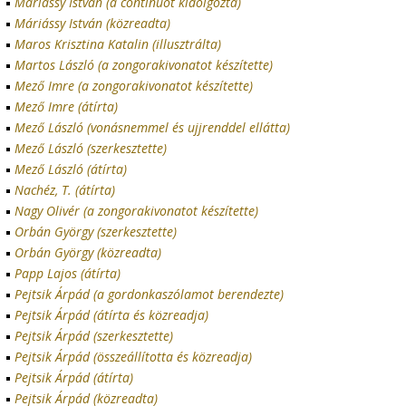
Máriássy István (a continuót kidolgozta)
Máriássy István (közreadta)
Maros Krisztina Katalin (illusztrálta)
Martos László (a zongorakivonatot készítette)
Mező Imre (a zongorakivonatot készítette)
Mező Imre (átírta)
Mező László (vonásnemmel és ujjrenddel ellátta)
Mező László (szerkesztette)
Mező László (átírta)
Nachéz, T. (átírta)
Nagy Olivér (a zongorakivonatot készítette)
Orbán György (szerkesztette)
Orbán György (közreadta)
Papp Lajos (átírta)
Pejtsik Árpád (a gordonkaszólamot berendezte)
Pejtsik Árpád (átírta és közreadja)
Pejtsik Árpád (szerkesztette)
Pejtsik Árpád (összeállította és közreadja)
Pejtsik Árpád (átírta)
Pejtsik Árpád (közreadta)