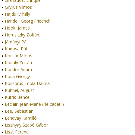
Granados, Enrique
Gryllus Vilmos
Hajdu Mihály
Händel, Georg Friedrich
Hook, James
Horusitzky Zoltán
Járdányi Pál
Kadosa Pál
Kocsár Miklós
Kodály Zoltán
Kondor Ádám
Kósa György
Koszorus Imola Dalma
Kühnel, August
Kutrik Bence
Leclair, Jean-Marie ("le cadet")
Lee, Sebastian
Lendvay Kamilló
Lisznyay Szabó Gábor
Liszt Ferenc