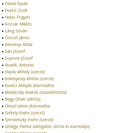
Dávid Gyula
Durkó Zsolt
Hidas Frigyes
Kocsár Miklós
Láng István
Ónozó János
Reményi Attila
Sári József
Soproni József
Vivaldi, Antonio
Hajdu Mihály (szerző)
Kökényessy Miklós (szerző)
Kovács Mátyás (közreadta)
Medveczky András (összeállította)
Nagy Olivér (átírta)
Ónozó János (közreadta)
Székely Endre (szerző)
Szervánszky Endre (szerző)
Szilágyi Pálma (válogatta, átírta és közreadja)