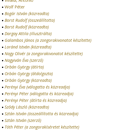
Vivaldi, Antonio
Wolf Péter
Bogár István (közreadta)
Borst Rudolf (összeállította)
Borst Rudolf (közreadta)
Dargay Attila (illusztrálta)
Galambos János (a zongorakivonatot készítette)
Loránd István (közreadta)
Nagy Olivér (a zongorakivonatot készítette)
Nagyiván Éva (szerző)
Orbán György (átírta)
Orbán György (átdolgozta)
Orbán György (közreadta)
Perényi Éva (válogatta és közreadja)
Perényi Péter (válogatta és közreadja)
Perényi Péter (átírta és közreadja)
Sződy László (közreadta)
Sztán István (összeállította és közreadja)
Sztán István (szerző)
Tóth Péter (a zongorakíséretet készítette)