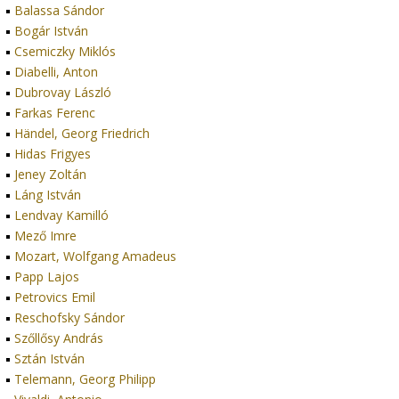
Balassa Sándor
Bogár István
Csemiczky Miklós
Diabelli, Anton
Dubrovay László
Farkas Ferenc
Händel, Georg Friedrich
Hidas Frigyes
Jeney Zoltán
Láng István
Lendvay Kamilló
Mező Imre
Mozart, Wolfgang Amadeus
Papp Lajos
Petrovics Emil
Reschofsky Sándor
Szőllősy András
Sztán István
Telemann, Georg Philipp