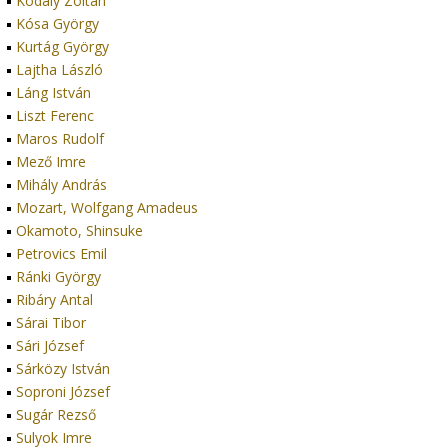
Kodály Zoltán
Kósa György
Kurtág György
Lajtha László
Láng István
Liszt Ferenc
Maros Rudolf
Mező Imre
Mihály András
Mozart, Wolfgang Amadeus
Okamoto, Shinsuke
Petrovics Emil
Ránki György
Ribáry Antal
Sárai Tibor
Sári József
Sárközy István
Soproni József
Sugár Rezső
Sulyok Imre