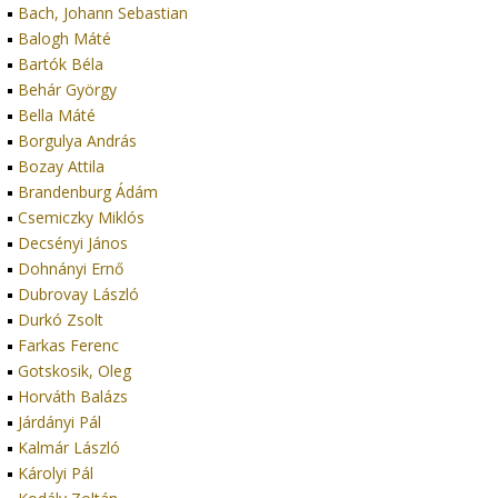
Bach, Johann Sebastian
Balogh Máté
Bartók Béla
Behár György
Bella Máté
Borgulya András
Bozay Attila
Brandenburg Ádám
Csemiczky Miklós
Decsényi János
Dohnányi Ernő
Dubrovay László
Durkó Zsolt
Farkas Ferenc
Gotskosik, Oleg
Horváth Balázs
Járdányi Pál
Kalmár László
Károlyi Pál