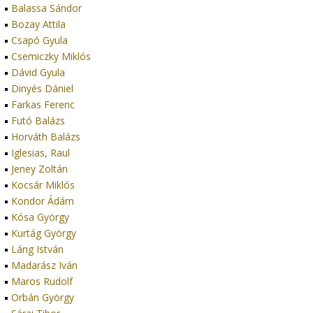
Balassa Sándor
Bozay Attila
Csapó Gyula
Csemiczky Miklós
Dávid Gyula
Dinyés Dániel
Farkas Ferenc
Futó Balázs
Horváth Balázs
Iglesias, Raul
Jeney Zoltán
Kocsár Miklós
Kondor Ádám
Kósa György
Kurtág György
Láng István
Madarász Iván
Maros Rudolf
Orbán György