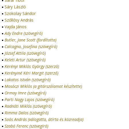
Sárai Tibor
Sáry László
Szokolay Sándor
Szőllősy András
Vajda János
Ady Endre (szövegíró)
Butler, Jane Scott (fordította)
Calcagno, Josefina (szövegíró)
József Attila (szövegíró)
Keleti Artur (szövegíró)
Kerényi Miklós György (szerző)
Kerényiné Kéri Margit (szerző)
Lakatos István (szövegíró)
Mosóczi Miklós (a gitárszólamot készítette)
Ormay Imre (szövegíró)
Parti Nagy Lajos (szövegíró)
Radnóti Miklós (szövegíró)
Rimma Dalos (szövegíró)
Soós András (válogatta, átírta és közreadja)
Szabó Ferenc (szövegíró)