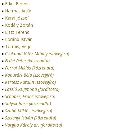
Erkel Ferenc
Harmat Artúr
Karai József
Kodály Zoltán
Liszt Ferenc
Loránd István
Tormis, Veljo
Csokonai Vitéz Mihály (szövegíró)
Erdei Péter (közreadta)
Forrai Miklós (közreadta)
Kapuvári Béla (szövegíró)
Kertész Katalin (szövegíró)
László Zsigmond (fordította)
Schober, Franz (szövegíró)
Sulyok Imre (közreadta)
Szabó Miklós (szövegíró)
Szelényi István (közreadta)
Vargha Károly dr. (fordította)