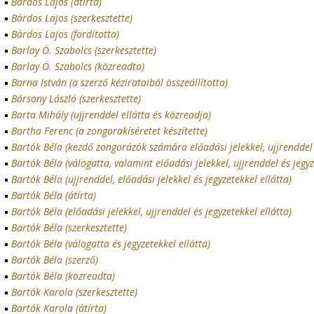
Bárdos Lajos (átírta)
Bárdos Lajos (szerkesztette)
Bárdos Lajos (fordította)
Barlay Ö. Szabolcs (szerkesztette)
Barlay Ö. Szabolcs (közreadta)
Barna István (a szerző kézirataiból összeállította)
Bársony László (szerkesztette)
Barta Mihály (ujjrenddel ellátta és közreadja)
Bartha Ferenc (a zongorakíséretet készítette)
Bartók Béla (kezdő zongorázók számára előadási jelekkel, ujjrenddel é
Bartók Béla (válogatta, valamint előadási jelekkel, ujjrenddel és jegyz
Bartók Béla (ujjrenddel, előadási jelekkel és jegyzetekkel ellátta)
Bartók Béla (átírta)
Bartók Béla (előadási jelekkel, ujjrenddel és jegyzetekkel ellátta)
Bartók Béla (szerkesztette)
Bartók Béla (válogatta és jegyzetekkel ellátta)
Bartók Béla (szerző)
Bartók Béla (közreadta)
Bartók Karola (szerkesztette)
Bartók Karola (átírta)