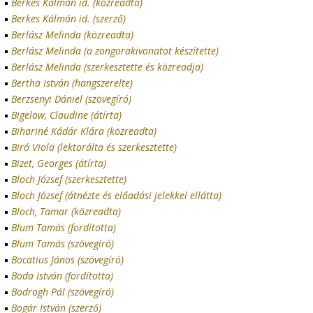
Berkes Kálmán id. (közreadta)
Berkes Kálmán id. (szerző)
Berlász Melinda (közreadta)
Berlász Melinda (a zongorakivonatot készítette)
Berlász Melinda (szerkesztette és közreadja)
Bertha István (hangszerelte)
Berzsenyi Dániel (szövegíró)
Bigelow, Claudine (átírta)
Bihariné Kádár Klára (közreadta)
Biró Viola (lektorálta és szerkesztette)
Bizet, Georges (átírta)
Bloch József (szerkesztette)
Bloch József (átnézte és előadási jelekkel ellátta)
Bloch, Tamar (közreadta)
Blum Tamás (fordította)
Blum Tamás (szövegíró)
Bocatius János (szövegíró)
Boda István (fordította)
Bodrogh Pál (szövegíró)
Bogár István (szerző)