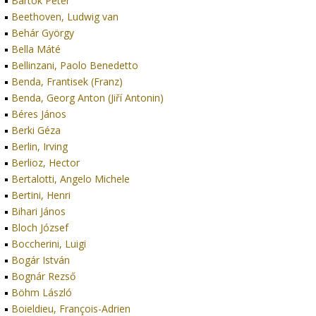
Bartók Péter
Beethoven, Ludwig van
Behár György
Bella Máté
Bellinzani, Paolo Benedetto
Benda, Frantisek (Franz)
Benda, Georg Anton (Jiří Antonin)
Béres János
Berki Géza
Berlin, Irving
Berlioz, Hector
Bertalotti, Angelo Michele
Bertini, Henri
Bihari János
Bloch József
Boccherini, Luigi
Bogár István
Bognár Rezső
Böhm László
Boieldieu, François-Adrien