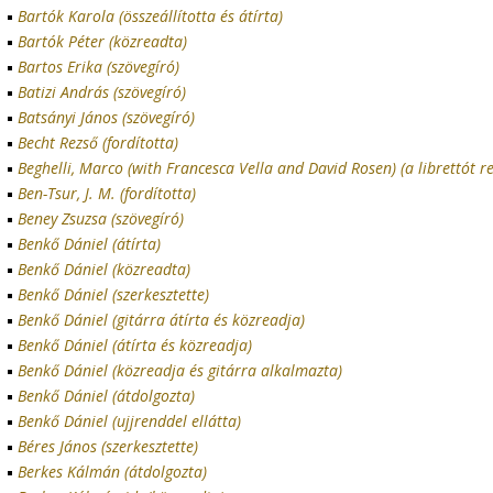
Bartók Karola (összeállította és átírta)
Bartók Péter (közreadta)
Bartos Erika (szövegíró)
Batizi András (szövegíró)
Batsányi János (szövegíró)
Becht Rezső (fordította)
Beghelli, Marco (with Francesca Vella and David Rosen) (a librettót r
Ben-Tsur, J. M. (fordította)
Beney Zsuzsa (szövegíró)
Benkő Dániel (átírta)
Benkő Dániel (közreadta)
Benkő Dániel (szerkesztette)
Benkő Dániel (gitárra átírta és közreadja)
Benkő Dániel (átírta és közreadja)
Benkő Dániel (közreadja és gitárra alkalmazta)
Benkő Dániel (átdolgozta)
Benkő Dániel (ujjrenddel ellátta)
Béres János (szerkesztette)
Berkes Kálmán (átdolgozta)