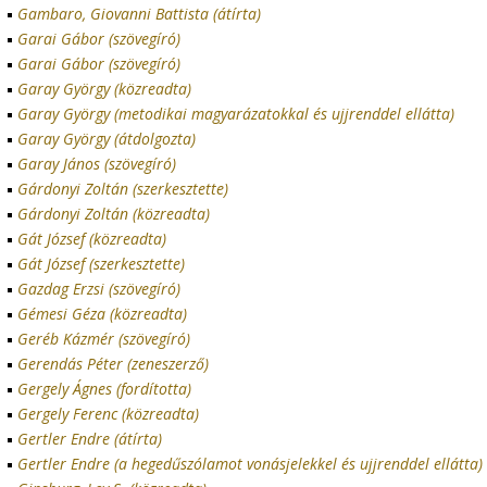
Gambaro, Giovanni Battista (átírta)
Garai Gábor (szövegíró)
Garai Gábor (szövegíró)
Garay György (közreadta)
Garay György (metodikai magyarázatokkal és ujjrenddel ellátta)
Garay György (átdolgozta)
Garay János (szövegíró)
Gárdonyi Zoltán (szerkesztette)
Gárdonyi Zoltán (közreadta)
Gát József (közreadta)
Gát József (szerkesztette)
Gazdag Erzsi (szövegíró)
Gémesi Géza (közreadta)
Geréb Kázmér (szövegíró)
Gerendás Péter (zeneszerző)
Gergely Ágnes (fordította)
Gergely Ferenc (közreadta)
Gertler Endre (átírta)
Gertler Endre (a hegedűszólamot vonásjelekkel és ujjrenddel ellátta)