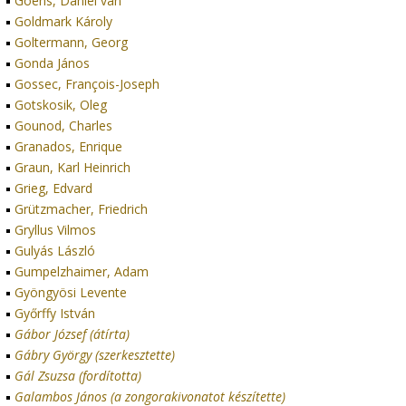
Goens, Daniel van
Goldmark Károly
Goltermann, Georg
Gonda János
Gossec, François-Joseph
Gotskosik, Oleg
Gounod, Charles
Granados, Enrique
Graun, Karl Heinrich
Grieg, Edvard
Grützmacher, Friedrich
Gryllus Vilmos
Gulyás László
Gumpelzhaimer, Adam
Gyöngyösi Levente
Győrffy István
Gábor József (átírta)
Gábry György (szerkesztette)
Gál Zsuzsa (fordította)
Galambos János (a zongorakivonatot készítette)