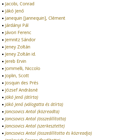
Jacobi, Conrad
Jákó Jenő
Janequin [Jannequin], Clément
Járdányi Pál
Jávori Ferenc
Jemnitz Sándor
Jeney Zoltán
Jeney Zoltán id.
Jereb Ervin
Jommelli, Niccolo
Joplin, Scott
Josquin des Prés
József Andrásné
Jákó Jenő (átírta)
Jákó Jenő (válogatta és átírta)
Jancsovics Antal (közreadta)
Jancsovics Antal (összeállította)
Jancsovics Antal (szerkesztette)
Jancsovics Antal (összeállította és közreadja)