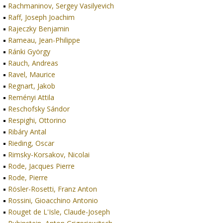
Rachmaninov, Sergey Vasilyevich
Raff, Joseph Joachim
Rajeczky Benjamin
Rameau, Jean-Philippe
Ránki György
Rauch, Andreas
Ravel, Maurice
Regnart, Jakob
Reményi Attila
Reschofsky Sándor
Respighi, Ottorino
Ribáry Antal
Rieding, Oscar
Rimsky-Korsakov, Nicolai
Rode, Jacques Pierre
Rode, Pierre
Rösler-Rosetti, Franz Anton
Rossini, Gioacchino Antonio
Rouget de L'Isle, Claude-Joseph