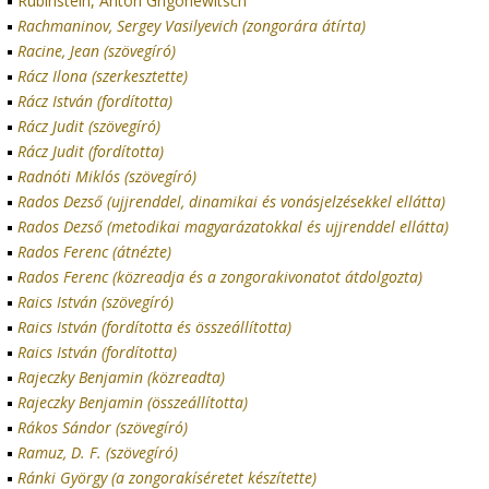
Rubinstein, Anton Grigoriewitsch
Rachmaninov, Sergey Vasilyevich (zongorára átírta)
Racine, Jean (szövegíró)
Rácz Ilona (szerkesztette)
Rácz István (fordította)
Rácz Judit (szövegíró)
Rácz Judit (fordította)
Radnóti Miklós (szövegíró)
Rados Dezső (ujjrenddel, dinamikai és vonásjelzésekkel ellátta)
Rados Dezső (metodikai magyarázatokkal és ujjrenddel ellátta)
Rados Ferenc (átnézte)
Rados Ferenc (közreadja és a zongorakivonatot átdolgozta)
Raics István (szövegíró)
Raics István (fordította és összeállította)
Raics István (fordította)
Rajeczky Benjamin (közreadta)
Rajeczky Benjamin (összeállította)
Rákos Sándor (szövegíró)
Ramuz, D. F. (szövegíró)
Ránki György (a zongorakíséretet készítette)