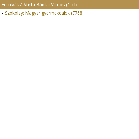
Furulyák / Átírta Bántai Vilmos (1 db)
Szokolay: Magyar gyermekdalok (7768)