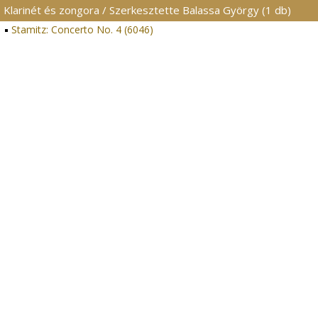
Klarinét és zongora / Szerkesztette Balassa György (1 db)
Stamitz: Concerto No. 4 (6046)