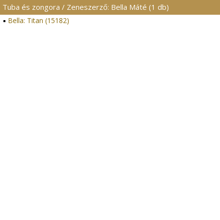
Tuba és zongora / Zeneszerző: Bella Máté (1 db)
Bella: Titan (15182)