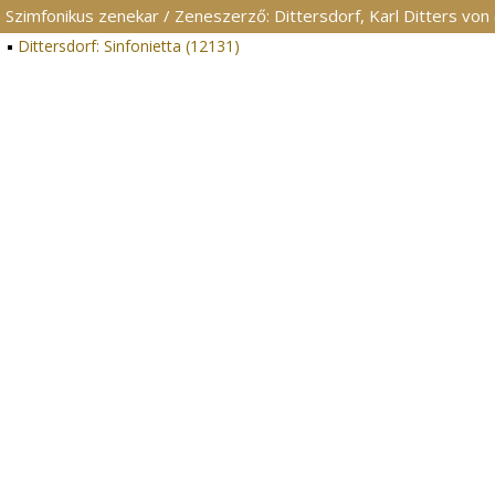
Szimfonikus zenekar / Zeneszerző: Dittersdorf, Karl Ditters von 
Dittersdorf: Sinfonietta (12131)