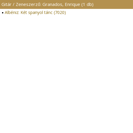
Gitár / Zeneszerző: Granados, Enrique (1 db)
Albéniz: Két spanyol tánc (7020)