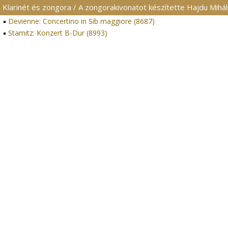
Klarinét és zongora / A zongorakivonatot készítette Hajdu Mihál
Devienne: Concertino in Sib maggiore (8687)
Stamitz: Konzert B-Dur (8993)