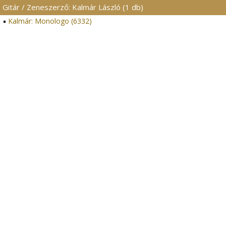
Gitár / Zeneszerző: Kalmár László (1 db)
Kalmár: Monologo (6332)