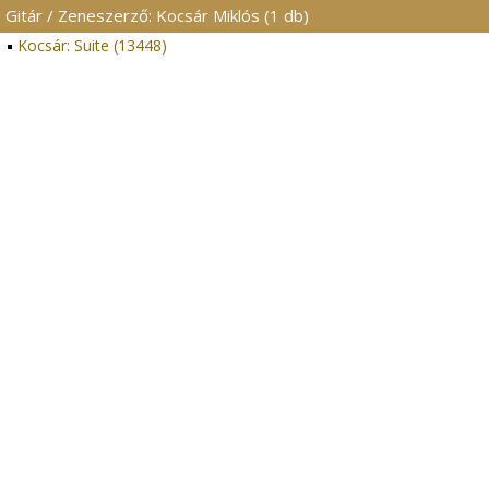
Gitár / Zeneszerző: Kocsár Miklós (1 db)
Kocsár: Suite (13448)