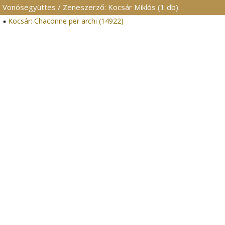
Vonósegyüttes / Zeneszerző: Kocsár Miklós (1 db)
Kocsár: Chaconne per archi (14922)