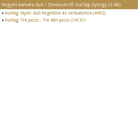
Vegyes kamara duó / Zeneszerző: Kurtág György (2 db)
Kurtág: Nyolc duó hegedűre és cimbalomra (4492)
Kurtág: Tre pezzi - Tre altri pezzi (14131)