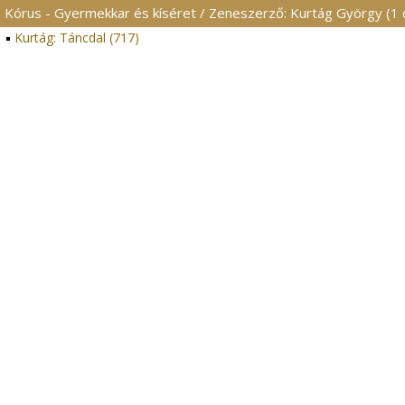
Kórus - Gyermekkar és kíséret / Zeneszerző: Kurtág György (1 
Kurtág: Táncdal (717)