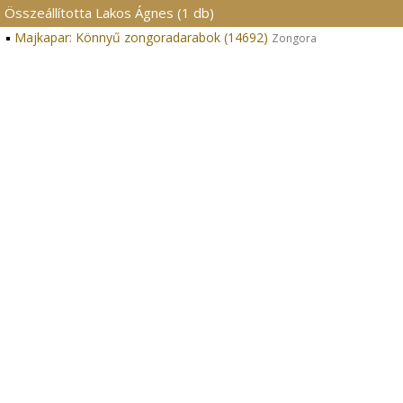
Összeállította Lakos Ágnes (1 db)
Majkapar: Könnyű zongoradarabok (14692)
Zongora