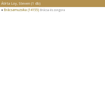
Átírta Loy, Steven (1 db)
Brácsamuzsika (14155)
Brácsa és zongora