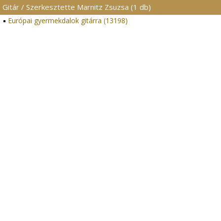
Gitár / Szerkesztette Marnitz Zsuzsa (1 db)
Európai gyermekdalok gitárra (13198)