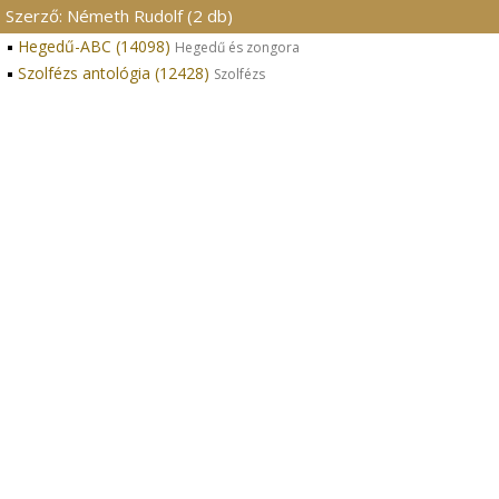
Szerző: Németh Rudolf (2 db)
Hegedű-ABC (14098)
Hegedű és zongora
Szolfézs antológia (12428)
Szolfézs