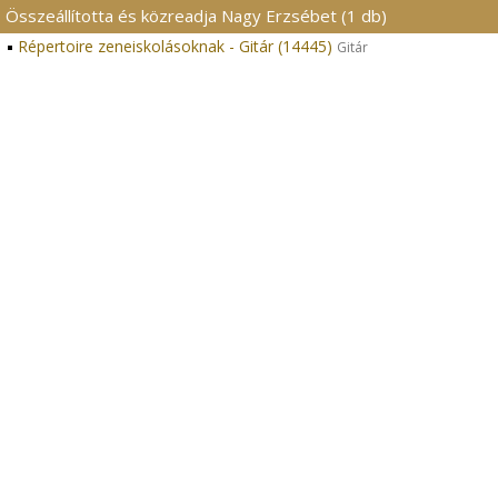
Összeállította és közreadja Nagy Erzsébet (1 db)
Répertoire zeneiskolásoknak - Gitár (14445)
Gitár