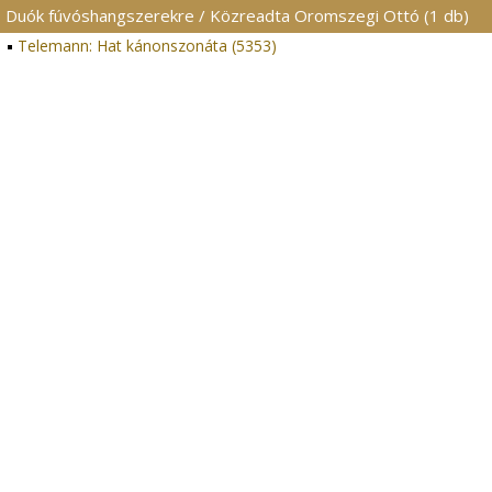
Duók fúvóshangszerekre / Közreadta Oromszegi Ottó (1 db)
Telemann: Hat kánonszonáta (5353)