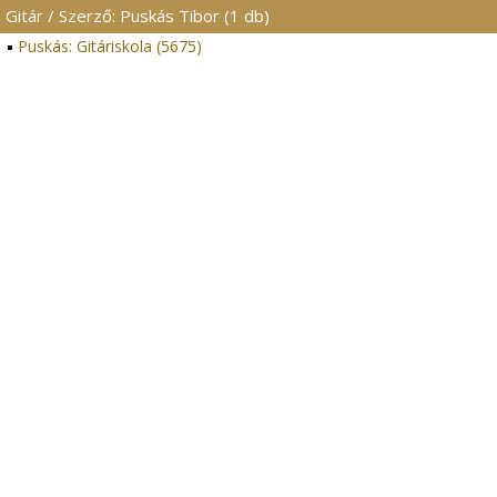
Gitár / Szerző: Puskás Tibor (1 db)
Puskás: Gitáriskola (5675)