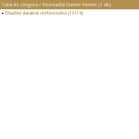
Tuba és zongora / Közreadta Steiner Ferenc (1 db)
Előadási darabok rézfúvósokra (13114)