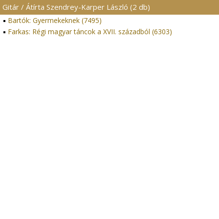
Gitár / Átírta Szendrey-Karper László (2 db)
Bartók: Gyermekeknek (7495)
Farkas: Régi magyar táncok a XVII. századból (6303)