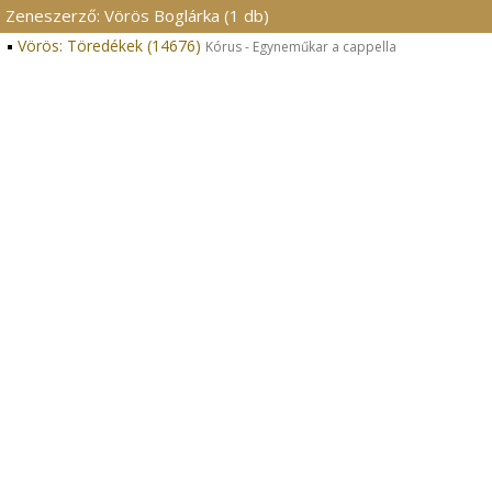
Zeneszerző: Vörös Boglárka (1 db)
Vörös: Töredékek (14676)
Kórus - Egyneműkar a cappella