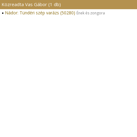
Közreadta Vas Gábor (1 db)
Nádor: Tündéri szép varázs (50280)
Ének és zongora