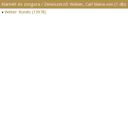
Klarinét és zongora / Zeneszerző: Weber, Carl Maria von (1 db)
Weber: Rondo (13978)