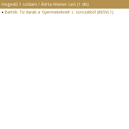
Hegedű 1 szólam / Átírta Weiner Leó (1 db)
Bartók: Tíz darab a 'Gyermekeknek' c. sorozatból (865VL1)