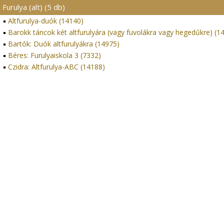
Furulya (alt) (5 db)
Altfurulya-duók (14140)
Barokk táncok két altfurulyára (vagy fuvolákra vagy hegedűkre) (1
Bartók: Duók altfurulyákra (14975)
Béres: Furulyaiskola 3 (7332)
Czidra: Altfurulya-ABC (14188)