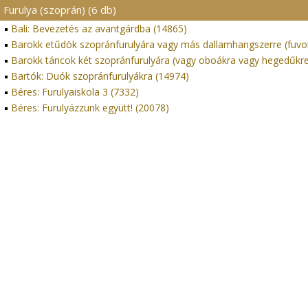
Furulya (szoprán) (6 db)
Bali: Bevezetés az avantgárdba (14865)
Barokk etűdök szopránfurulyára vagy más dallamhangszerre (fuvo
Barokk táncok két szopránfurulyára (vagy oboákra vagy hegedűkre
Bartók: Duók szopránfurulyákra (14974)
Béres: Furulyaiskola 3 (7332)
Béres: Furulyázzunk együtt! (20078)