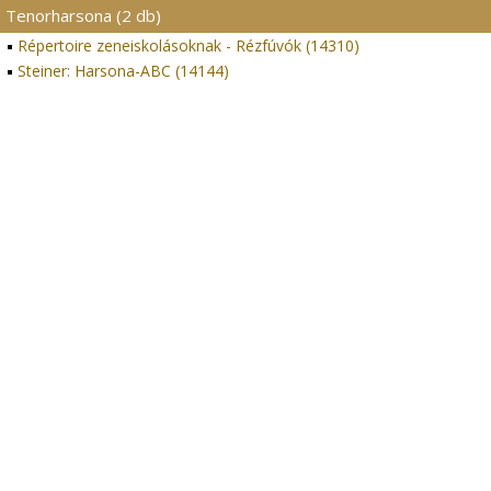
Tenorharsona (2 db)
Répertoire zeneiskolásoknak - Rézfúvók (14310)
Steiner: Harsona-ABC (14144)