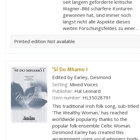
seit langem geforderte kritische
Wagner-Bild schärfere Konturen
gewonnen hat, sind immer noch
längst nicht alle Aspekte dieses
weiten Forschungsfeldes zu einer…
Printed edition
Not available
'Sí Do Mhamo I
Edited by Earley, Desmond
Setting:
Mixed Voices
Publisher:
Hal Leonard
Item number:
HL35028791
This traditional Irish folk song, sub-titled
'The Wealthy Woman,' has reached
worldwide popularity thanks to the
popular folk ensemble Celtic Woman.
Desmond Earley has created this
arrangement using vocal whispers,body