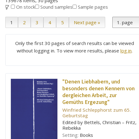
139678 items, 30 pages
On stock
Sound samples
Sample pages
1
2
3
4
5
Next page »
Only the first 30 pages of search results can be viewed
without logging in. To view more results, please
log in
.
"Denen Liebhabern, und
besonders denen Kennern von
dergleichen Arbeit, zur
Gemüths Ergezung"
Winfried Schlepphorst zum 65.
Geburtstag
Edited by Bettels, Christian – Fritz,
Rebekka
Setting:
Books