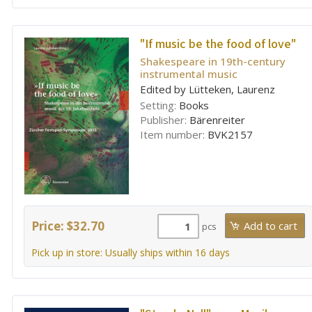
"If music be the food of love"
Shakespeare in 19th-century
instrumental music
Edited by Lütteken, Laurenz
Setting:
Books
Publisher:
Bärenreiter
Item number:
BVK2157
Price: $32.70
pcs
Pick up in store: Usually ships within 16 days