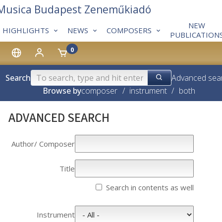
 Musica Budapest Zeneműkiadó
NEW
HIGHLIGHTS
NEWS
COMPOSERS
PUBLICATION
0
Search
Advanced sea
Browse by
composer
/
instrument
/
both
ADVANCED SEARCH
Author/­­ Composer
Title
Search in contents as well
Instrument