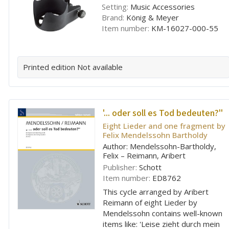
Setting:
Music Accessories
Brand:
König & Meyer
Item number:
KM-16027-000-55
Printed edition
Not available
'... oder soll es Tod bedeuten?''
Eight Lieder and one fragment by
Felix Mendelssohn Bartholdy
Author: Mendelssohn-Bartholdy,
Felix – Reimann, Aribert
Publisher:
Schott
Item number:
ED8762
This cycle arranged by Aribert
Reimann of eight Lieder by
Mendelssohn contains well-known
items like: 'Leise zieht durch mein