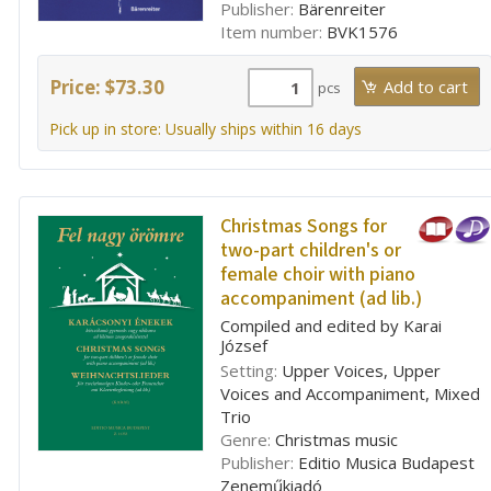
Publisher:
Bärenreiter
Item number:
BVK1576
Price: $73.30
pcs
Pick up in store: Usually ships within 16 days
Christmas Songs for
two-part children's or
female choir with piano
accompaniment (ad lib.)
Compiled and edited by Karai
József
Setting:
Upper Voices, Upper
Voices and Accompaniment, Mixed
Trio
Genre:
Christmas music
Publisher:
Editio Musica Budapest
Zeneműkiadó