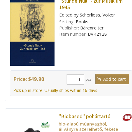
"Stunde Null" - zur Musik um
1945
Edited by Scherliess, Volker
Setting:
Books
Publisher:
Bärenreiter
Item number:
BVK2128
Price: $49.90
pcs
Pick up in store: Usually ships within 16 days
''Biobased'' pohártartó
bio-alapú műanyagból,
állványra szerelhető, fekete