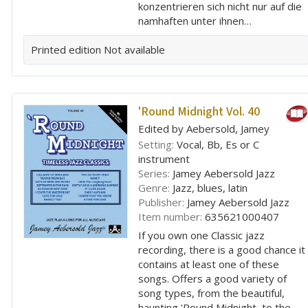
konzentrieren sich nicht nur auf die
namhaften unter ihnen…
Printed edition
Not available
'Round Midnight Vol. 40
Edited by Aebersold, Jamey
Setting:
Vocal, Bb, Es or C
instrument
Series:
Jamey Aebersold Jazz
Genre:
Jazz, blues, latin
Publisher:
Jamey Aebersold Jazz
Item number:
635621000407
If you own one Classic jazz
recording, there is a good chance it
contains at least one of these
songs. Offers a good variety of
song types, from the beautiful,
haunting 'Round Midnight, to the