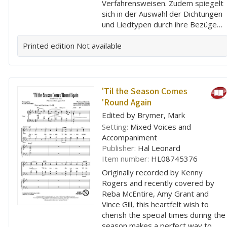
Verfahrensweisen. Zudem spiegelt
sich in der Auswahl der Dichtungen
und Liedtypen durch ihre Bezüge…
Printed edition
Not available
'Til the Season Comes
'Round Again
Edited by Brymer, Mark
Setting:
Mixed Voices and
Accompaniment
Publisher:
Hal Leonard
Item number:
HL08745376
Originally recorded by Kenny
Rogers and recently covered by
Reba McEntire, Amy Grant and
Vince Gill, this heartfelt wish to
cherish the special times during the
season makes a perfect way to