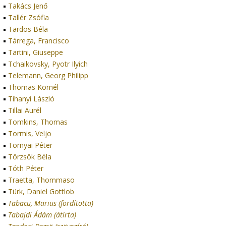
Takács Jenő
Tallér Zsófia
Tardos Béla
Tárrega, Francisco
Tartini, Giuseppe
Tchaikovsky, Pyotr Ilyich
Telemann, Georg Philipp
Thomas Kornél
Tihanyi László
Tillai Aurél
Tomkins, Thomas
Tormis, Veljo
Tornyai Péter
Törzsök Béla
Tóth Péter
Traetta, Thommaso
Türk, Daniel Gottlob
Tabacu, Marius (fordította)
Tabajdi Ádám (átírta)