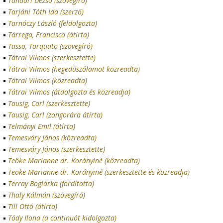
Tandori Dezsö (szövegíró)
Tarjáni Tóth Ida (szerző)
Tarnóczy László (feldolgozta)
Tárrega, Francisco (átírta)
Tasso, Torquato (szövegíró)
Tátrai Vilmos (szerkesztette)
Tátrai Vilmos (hegedűszólamot közreadta)
Tátrai Vilmos (közreadta)
Tátrai Vilmos (átdolgozta és közreadja)
Tausig, Carl (szerkesztette)
Tausig, Carl (zongorára átírta)
Telmányi Emil (átírta)
Temesváry János (közreadta)
Temesváry János (szerkesztette)
Teöke Marianne dr. Korányiné (közreadta)
Teöke Marianne dr. Korányiné (szerkesztette és közreadja)
Terray Boglárka (fordította)
Thaly Kálmán (szövegíró)
Till Ottó (átírta)
Tódy Ilona (a continuót kidolgozta)