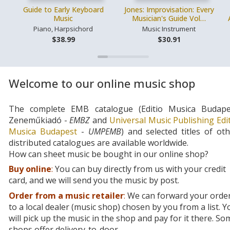
Guide to Early Keyboard
Jones: Improvisation: Every
Music
Musician's Guide Vol…
Piano, Harpsichord
Music Instrument
$38.99
$30.91
Welcome to our online music shop
The complete EMB catalogue (Editio Musica Budape
Zeneműkiadó -
EMBZ
and
Universal Music Publishing Edi
Musica Budapest
-
UMPEMB
) and selected titles of ot
distributed catalogues are available worldwide.
How can sheet music be bought in our online shop?
Buy online
:
You can buy directly from us with your credit
card, and we will send you the music by post.
Order from a music retailer
:
We can forward your orde
to a local dealer (music shop) chosen by you from a list. Y
will pick up the music in the shop and pay for it there. So
shops offer delivery-to-door.