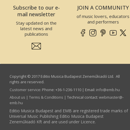
Subscribe to our e-
JOIN A COMMUNITY
mail newsletter
of music lovers, educators
and performers
Stay updated on the
latest news and
publications
Copyright © 2017 Editio Musica Budapest Zeneműkiadó Ltd. All
rights are reserved.
Customer service
:
Phone: +36-1-236-1110 | Email:
info­@­emb.hu
About us
|
Terms & Conditions
| Technical contact:
webmaster­@­
emb.hu
Editio Musica Budapest and EMB are registered trade marks of
Universal Music Publishing Editio Musica Budapest
Zeneműkiadó Kft and are used under Licence.