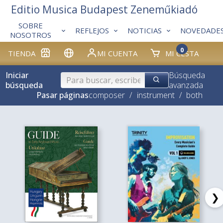
Editio Musica Budapest Zeneműkiadó
SOBRE
REFLEJOS
NOTICIAS
NOVEDADE
NOSOTROS
0
TIENDA
MI CUENTA
MI CESTA
Iniciar
Búsqueda
búsqueda
avanzada
Pasar páginas
composer
/
instrument
/
both
❯