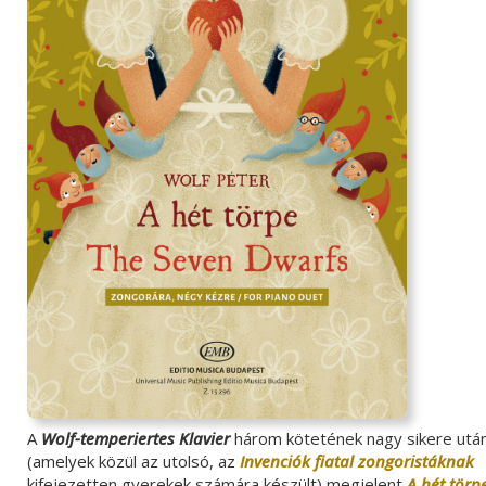
A
Wolf-temperiertes Klavier
három kötetének nagy sikere utá
(amelyek közül az utolsó, az
Invenciók fiatal zongoristáknak
kifejezetten gyerekek számára készült) megjelent
A hét törp