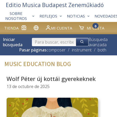
Editio Musica Budapest Zeneműkiadó
SOBRE
REFLEJOS
NOTICIAS
NOVEDADE
NOSOTROS
0
TIENDA
MI CUENTA
MI CESTA
Iniciar
Búsqueda
búsqueda
avanzada
Pasar páginas
composer
/
instrument
/
both
MUSIC EDUCATION BLOG
Wolf Péter új kottái gyerekeknek
13 de octubre de 2025