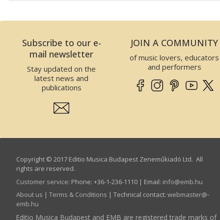
Subscribe to our e-
JOIN A COMMUNITY
mail newsletter
of music lovers, educators
and performers
Stay updated on the
latest news and
publications
Copyright © 2017 Editio Musica Budapest Zeneműkiadó Ltd. All
rights are reserved.
Customer service
:
Phone: +36-1-236-1110 | Email:
info­@­emb.hu
About us
|
Terms & Conditions
| Technical contact:
webmaster­@­
emb.hu
Editio Musica Budapest and EMB are registered trade marks of