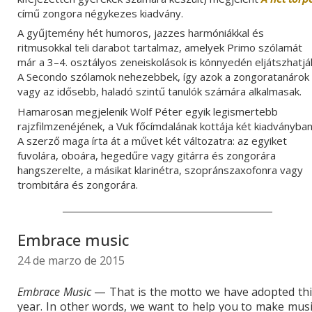
című zongora négykezes kiadvány.
A gyűjtemény hét humoros, jazzes harmóniákkal és
ritmusokkal teli darabot tartalmaz, amelyek Primo szólamát
már a 3–4. osztályos zeneiskolások is könnyedén eljátszhatjá
A Secondo szólamok nehezebbek, így azok a zongoratanárok
vagy az idősebb, haladó szintű tanulók számára alkalmasak.
Hamarosan megjelenik Wolf Péter egyik legismertebb
rajzfilmzenéjének, a Vuk főcímdalának kottája két kiadványban
A szerző maga írta át a művet
két változatra: az egyiket
fuvolára, oboára, hegedűre vagy gitárra és zongorára
hangszerelte, a másikat klarinétra, szopránszaxofonra vagy
trombitára és zongorára.
Embrace music
24 de marzo de 2015
Embrace Music
— That is the motto we have adopted thi
year. In other words, we want to help you to make mus