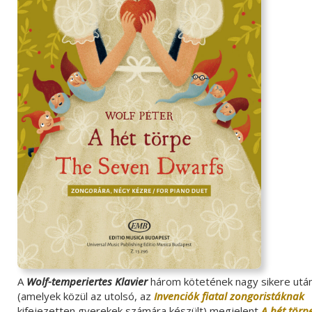
A
Wolf-temperiertes Klavier
három kötetének nagy sikere utá
(amelyek közül az utolsó, az
Invenciók fiatal zongoristáknak
kifejezetten gyerekek számára készült) megjelent
A hét törp