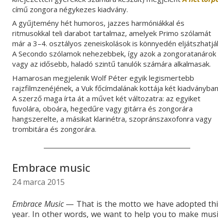
című zongora négykezes kiadvány.
A gyűjtemény hét humoros, jazzes harmóniákkal és
ritmusokkal teli darabot tartalmaz, amelyek Primo szólamát
már a 3–4. osztályos zeneiskolások is könnyedén eljátszhatjá
A Secondo szólamok nehezebbek, így azok a zongoratanárok
vagy az idősebb, haladó szintű tanulók számára alkalmasak.
Hamarosan megjelenik Wolf Péter egyik legismertebb
rajzfilmzenéjének, a Vuk főcímdalának kottája két kiadványban
A szerző maga írta át a művet
két változatra: az egyiket
fuvolára, oboára, hegedűre vagy gitárra és zongorára
hangszerelte, a másikat klarinétra, szopránszaxofonra vagy
trombitára és zongorára.
Embrace music
24 marca 2015
Embrace Music
— That is the motto we have adopted thi
year. In other words, we want to help you to make mus