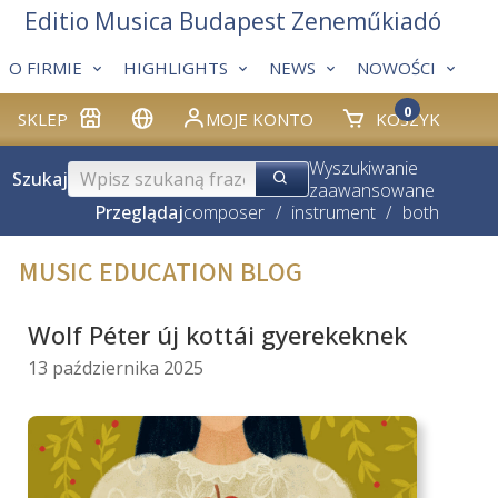
Editio Musica Budapest Zeneműkiadó
O FIRMIE
HIGHLIGHTS
NEWS
NOWOŚCI
0
SKLEP
MOJE KONTO
KOSZYK
Wyszukiwanie
Szukaj
zaawansowane
Przeglądaj
composer
/
instrument
/
both
MUSIC EDUCATION BLOG
Wolf Péter új kottái gyerekeknek
13 października 2025