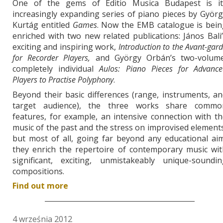
One of the gems of Editio Musica Budapest is it
increasingly expanding series of piano pieces by Györ
Kurtág entitled
Games
. Now the EMB catalogue is bein
enriched with two new related publications: János Bali
exciting and inspiring work,
Introduction to the Avant-gar
for Recorder Players,
and György Orbán’s two-volume
completely individual
Aulos: Piano Pieces for Advance
Players to Practise Polyphony
.
Beyond their basic differences (range, instruments, a
target audience), the three works share commo
features, for example, an intensive connection with t
music of the past and the stress on improvised element
but most of all, going far beyond any educational ai
they enrich the repertoire of contemporary music wit
significant, exciting, unmistakeably unique-soundin
compositions.
Find out more
4 września 2012