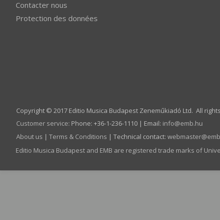
Contacter nous
Protection des données
Copyright © 2017 Editio Musica Budapest Zeneműkiadó Ltd. All right
Customer service
:
Phone: +36-1-236-1110 | Email:
info­@­emb.hu
About us
|
Terms & Conditions
| Technical contact:
webmaster­@­emb
Editio Musica Budapest and EMB are registered trade marks of Univ