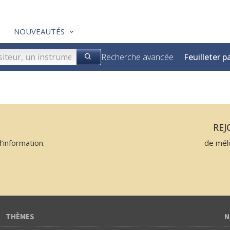
NOUVEAUTÉS
Recherche avancée
Feuilleter p
N
RE
’information.
de mél
THÈMES
N