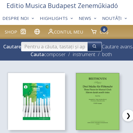
Editio Musica Budapest Zeneműkiadó
DESPRE NOI
HIGHLIGHTS
NEWS
NOUTĂȚI
0
SHOP
CONTUL MEU
COȘ
Cautare
Cautare avans
Cauta
composer
/
instrument
/
both
❯