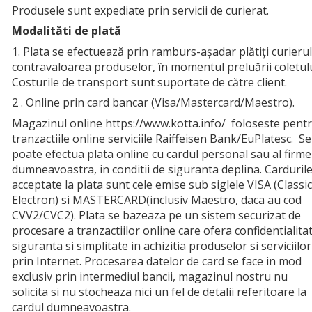
Produsele sunt expediate prin servicii de curierat.
Modalităti de plată
1. Plata se efectuează prin ramburs-așadar plătiți curierul
contravaloarea produselor, în momentul preluării coletulu
Costurile de transport sunt suportate de către client.
2 . Online prin card bancar (Visa/Mastercard/Maestro).
Magazinul online https://www.kotta.info/ foloseste pent
tranzactiile online serviciile Raiffeisen Bank/EuPlatesc. Se
poate efectua plata online cu cardul personal sau al firme
dumneavoastra, in conditii de siguranta deplina. Carduril
acceptate la plata sunt cele emise sub siglele VISA (Classic
Electron) si MASTERCARD(inclusiv Maestro, daca au cod
CVV2/CVC2). Plata se bazeaza pe un sistem securizat de
procesare a tranzactiilor online care ofera confidentialitat
siguranta si simplitate in achizitia produselor si serviciilor
prin Internet. Procesarea datelor de card se face in mod
exclusiv prin intermediul bancii, magazinul nostru nu
solicita si nu stocheaza nici un fel de detalii referitoare la
cardul dumneavoastra.