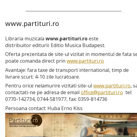
www.partituri.ro
Libraria muzicala
www.partituri.ro
este
distribuitor editurii: Editio Musica Budapest.
Oferta prezentata de site-ul vizitat in momentul de fata s
poate comanda direct prin
www.partituri.ro
Avantaje: fara taxe de transport international, timp de
livrare scurt: 4-10 zile lucratoare.
Pentru orice nelamurire vizitati site-ul
www.partituri.ro
, s
contactati-ne pe adresa de email
office­@­partituri.ro
tel:
0770-142734, 0744-581977, fax: 0359-814736
Persoana contact: Huba Erno Kiss