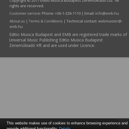
Copyright © 2017 Editio Musica Budapest Zeneműkiadó Ltd. All
rights are reserved.
Customer service
:
Phone: +36-1-236-1110 | Email:
info­@­emb.hu
About us
|
Terms & Conditions
| Technical contact:
webmaster­@­
emb.hu
Editio Musica Budapest and EMB are registered trade marks of
Universal Music Publishing Editio Musica Budapest
Zeneműkiadó Kft and are used under Licence.
This website makes use of cookies to enhance browsing experience and
provide additional functionality.
Details