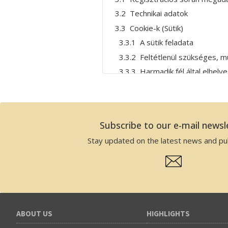
3.2 Technikai adatok
3.3 Cookie-k (Sütik)
3.3.1 A sütik feladata
3.3.2 Feltétlenül szükséges, m
3.3.3 Harmadik fél által elhelyez
3.4 Online rendeléshez kapcsol
3.5 Online ügyintézéshez kapcs
3.6 Hírlevélhez kapcsolódó ada
Subscribe to our e-mail newsl
4. A kezelt adatok tervezett fel
Stay updated on the latest news and pub
5. Az adatkezelés célja, módja és
5.1 Általános adatkezelési irány
6. Az adatok fizikai tárolási helyei
7. Adattovábbítás, adatfeldogoz
8. Érintett jogai és jogérvényesí
ABOUT US
HIGHLIGHTS
8.1 Tájékoztatáshoz való jog