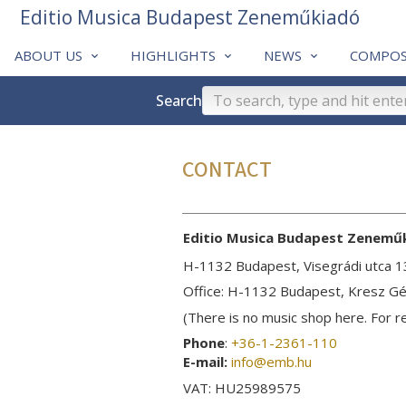
Editio Musica Budapest Zeneműkiadó
ABOUT US
HIGHLIGHTS
NEWS
COMPOS
Search
CONTACT
Editio Musica Budapest Zenemű
H-1132 Budapest, Visegrádi utca 1
Office: H-1132 Budapest, Kresz Gé
(There is no music shop here. For r
Phone
:
+36-1-2361-110
E-mail:
info­@­emb.hu
VAT: HU25989575