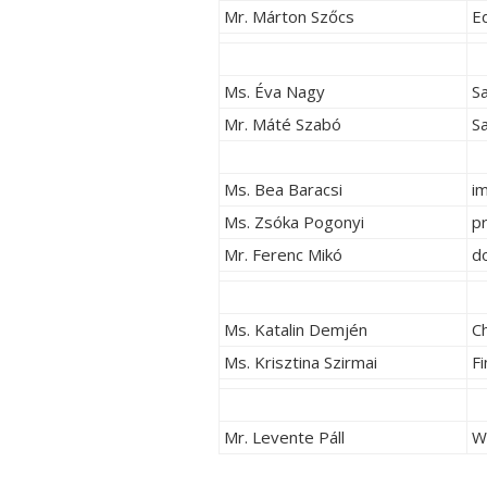
Mr. Márton Szőcs
Ed
Ms. Éva Nagy
Sa
Mr. Máté Szabó
Sa
Ms. Bea Baracsi
i
Ms. Zsóka Pogonyi
pr
Mr. Ferenc Mikó
d
Ms. Katalin Demjén
C
Ms. Krisztina Szirmai
Fi
Mr. Levente Páll
W