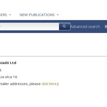
ERS
NEW PUBLICATIONS
Advanced search
B
kiadó Ltd
3.
za utca 16.
etailer addresses, please
click here
.)