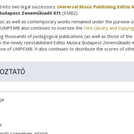
into two legal successors:
Universal Music Publishing Editi
 Budapest Zeneműkiadó Kft
(EMBZ).
sic as well as contemporary works remained under the purview of 
 UMPEMB also continues to oversee the
Hire Library and Copyrig
ing thousands of pedagogical publications (as well as those of the
d to the newly reestablished Editio Musica Budapest Zeneműkiadó 
hose of UMPEMB. It also continues to distribute the scores of othe
KOZTATÓ
ja
e
andó személyes adatok