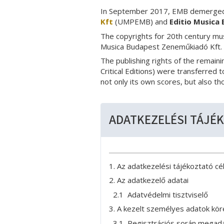
In September 2017, EMB demerged 
Kft
(UMPEMB) and
Editio Musica
The copyrights for 20th century mu
Musica Budapest Zeneműkiadó Kft.
The publishing rights of the remain
Critical Editions) were transferre
not only its own scores, but also t
ADATKEZELÉSI TÁJÉ
1. Az adatkezelési tájékoztató cél
2. Az adatkezelő adatai
2.1 Adatvédelmi tisztviselő
3. A kezelt személyes adatok kör
3.1 Regisztrációs során megad