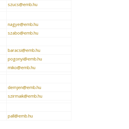
szucs­@­emb.hu
nagye­@­emb.hu
szabo­@­emb.hu
baracsi­@­emb.hu
pogonyi­@­emb.hu
miko­@­emb.hu
demjen­@­emb.hu
szirmaik­@­emb.hu
pall­@­emb.hu