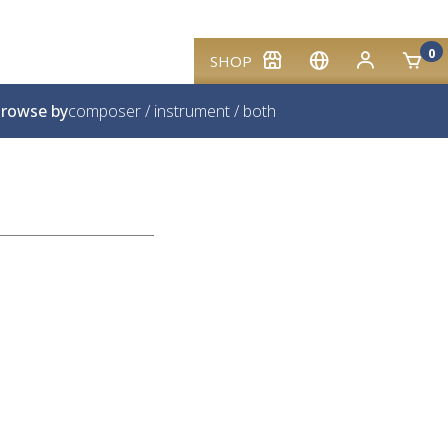
0
SHOP
rowse by
composer
/
instrument
/
both