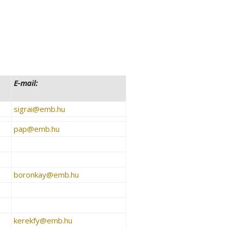
E-mail:
sigrai­@­emb.hu
pap­@­emb.hu
boronkay­@­emb.hu
kerekfy­@­emb.hu