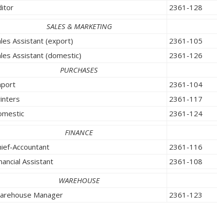
itor
2361-128
SALES & MARKETING
les Assistant (export)
2361-105
les Assistant (domestic)
2361-126
PURCHASES
mport
2361-104
inters
2361-117
omestic
2361-124
FINANCE
hief-Accountant
2361-116
nancial Assistant
2361-108
WAREHOUSE
arehouse Manager
2361-123