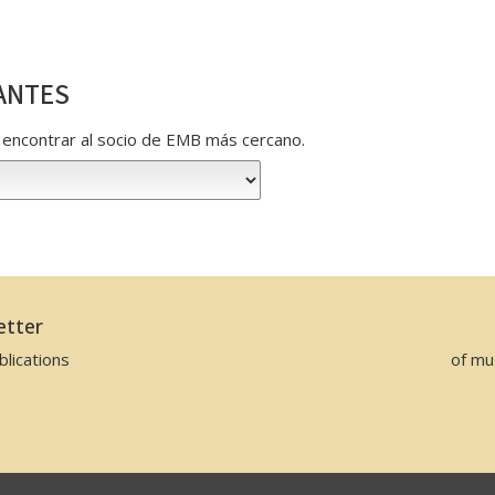
ANTES
ra encontrar al socio de EMB más cercano.
etter
lications
of mu