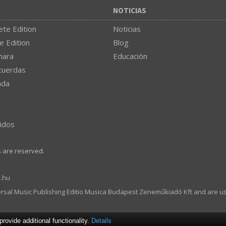
NOTICIAS
te Edition
Noticias
e Edition
Blog
mara
Educación
cuerdas
nda
idos
s are reserved.
.hu
ersal Music Publishing Editio Musica Budapest Zeneműkiadó Kft and are u
ovide additional functionality.
Details