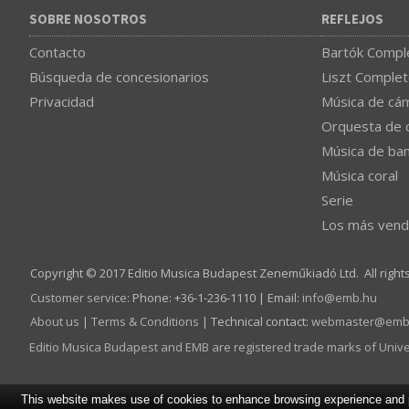
SOBRE NOSOTROS
REFLEJOS
Contacto
Bartók Comple
Búsqueda de concesionarios
Liszt Complet
Privacidad
Música de cá
Orquesta de 
Música de ba
Música coral
Serie
Los más vend
Copyright © 2017 Editio Musica Budapest Zeneműkiadó Ltd. All right
Customer service
:
Phone: +36-1-236-1110 | Email:
info­@­emb.hu
About us
|
Terms & Conditions
| Technical contact:
webmaster­@­emb
Editio Musica Budapest and EMB are registered trade marks of Univ
This website makes use of cookies to enhance browsing experience and pr